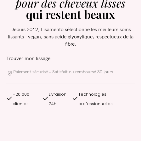
pour des cheveux lisses
Vous n'avez pas de compte ?
qui restent beaux
Registre
Depuis 2012, Lisamento sélectionne les meilleurs soins
lissants : vegan, sans acide glyoxylique, respectueux de la
fibre.
Trouver mon lissage
Paiement sécurisé • Satisfait ou remboursé 30 jours
+20 000
Livraison
Technologies
clientes
24h
professionnelles