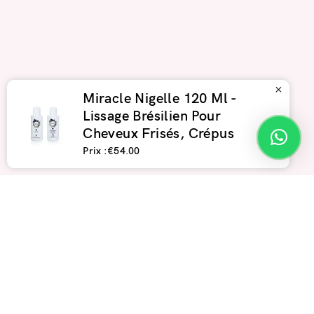
×
Miracle Nigelle 120 Ml -
Lissage Brésilien Pour
Cheveux Frisés, Crépus
Prix :€54.00
Livraison offerte dès 59€
Sans glyoxylique
Expert depuis 2012
+14 ans
+25 000
D’EXPERTISE RÉELLE
CLIENTES SATISFAITES
SANS
4.8/5