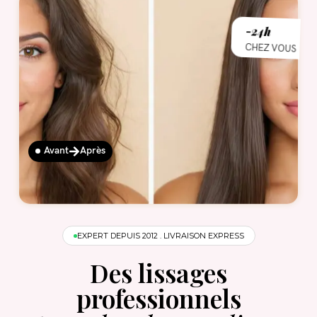
-24h
CHEZ VOUS
Connexion
Avant
Après
EXPERT DEPUIS 2012 . LIVRAISON EXPRESS
Des lissages
Souvenez-vous de moi
Mot de passe perdu ?
professionnels