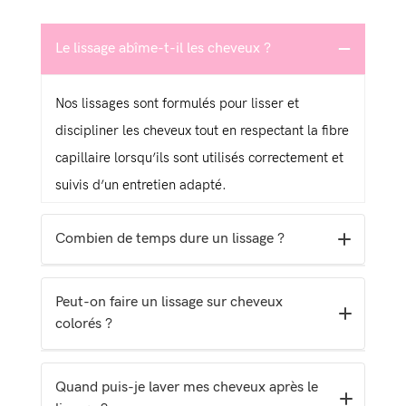
Le lissage abîme-t-il les cheveux ?
Nos lissages sont formulés pour lisser et
discipliner les cheveux tout en respectant la fibre
capillaire lorsqu’ils sont utilisés correctement et
suivis d’un entretien adapté.
Combien de temps dure un lissage ?
La durée varie selon le type de cheveux et
Peut-on faire un lissage sur cheveux
l’entretien, mais les résultats peuvent durer entre
colorés ?
3 et 6 mois.
Oui, nos produits sont compatibles avec les
Quand puis-je laver mes cheveux après le