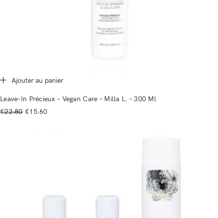
Connexion
Ajouter au panier
Leave-In Précieux – Vegan Care – Milla L. – 300 Ml
Souvenez-vous de moi
Mot de passe perdu ?
€
22.80
€
15.60
Vous n'avez pas de compte ?
Registre