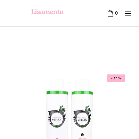
0
- 11%