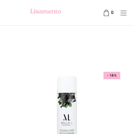
0
- 18%