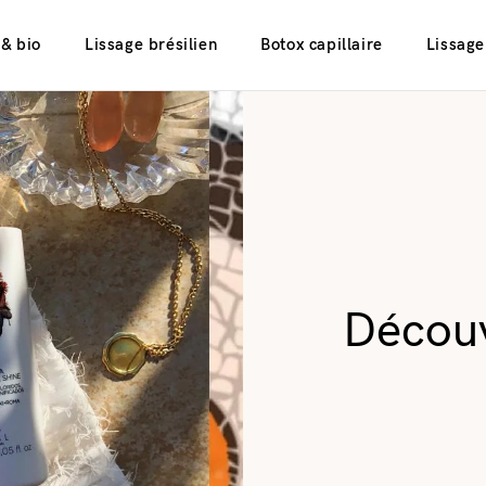
 & bio
Lissage brésilien
Botox capillaire
Lissage
Découv