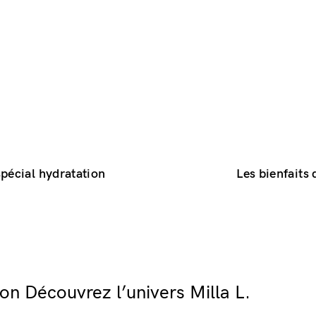
Vous n'avez pas de compte ?
Registre
spécial hydratation
Les bienfaits 
n Découvrez l’univers Milla L.