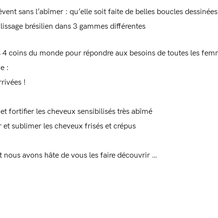
ent sans l’abîmer : qu’elle soit faite de belles boucles dessinées 
lissage brésilien dans 3 gammes différentes
des 4 coins du monde pour répondre aux besoins de toutes les fem
e :
Connexion
rivées !
t fortifier les cheveux sensibilisés très abîmé
 et sublimer les cheveux frisés et crépus
t nous avons hâte de vous les faire découvrir …
Souvenez-vous de moi
Mot de passe perdu ?