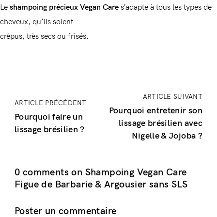
Le
shampoing précieux Vegan Care
s’adapte à tous les types de
cheveux, qu’ils soient
crépus, très secs ou frisés.
Connexion
ARTICLE SUIVANT
ARTICLE PRÉCÉDENT
Pourquoi entretenir son
Pourquoi faire un
lissage brésilien avec
Souvenez-vous de moi
Mot de passe perdu ?
lissage brésilien ?
Nigelle & Jojoba ?
Vous n'avez pas de compte ?
0 comments on Shampoing Vegan Care
Figue de Barbarie & Argousier sans SLS
Registre
Poster un commentaire